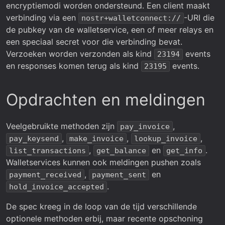
encryptiemodi worden ondersteund. Een client maakt
verbinding via een
-URI die
nostr+walletconnect://
de pubkey van de walletservice, een of meer relays en
een speciaal secret voor die verbinding bevat.
Verzoeken worden verzonden als kind
events
23194
en responses komen terug als kind
events.
23195
Opdrachten en meldingen
Veelgebruikte methoden zijn
,
pay_invoice
,
,
,
pay_keysend
make_invoice
lookup_invoice
,
en
.
list_transactions
get_balance
get_info
Walletservices kunnen ook meldingen pushen zoals
,
en
payment_received
payment_sent
.
hold_invoice_accepted
De spec kreeg in de loop van de tijd verschillende
optionele methoden erbij, maar recente opschoning