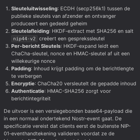
Sleuteluitwisseling
: ECDH (secp256k1) tussen de
publieke sleutels van afzender en ontvanger
produceert een gedeeld geheim
Sleutelafleiding
: HKDF-extract met SHA256 en salt
creëert een gesprekssleutel
nip44-v2
Per-bericht Sleutels
: HKDF-expand leidt een
ChaCha-sleutel, nonce en HMAC-sleutel af uit een
willekeurige nonce
Padding
: Inhoud krijgt padding om de berichtlengte
te verbergen
Encryptie
: ChaCha20 versleutelt de gepadde inhoud
Authenticatie
: HMAC-SHA256 zorgt voor
berichtintegriteit
De uitvoer is een versiegebonden base64-payload die
in een normaal ondertekend Nostr-event gaat. De
specificatie vereist dat clients eerst de buitenste NIP-
01-eventhandtekening valideren voordat ze de