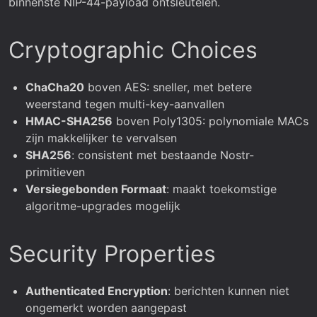
binnenste NIP-44-payload ontsleutelen.
Cryptographic Choices
ChaCha20
boven AES: sneller, met betere
weerstand tegen multi-key-aanvallen
HMAC-SHA256
boven Poly1305: polynomiale MACs
zijn makkelijker te vervalsen
SHA256
: consistent met bestaande Nostr-
primitieven
Versiegebonden Formaat
: maakt toekomstige
algoritme-upgrades mogelijk
Security Properties
Authenticated Encryption
: berichten kunnen niet
ongemerkt worden aangepast