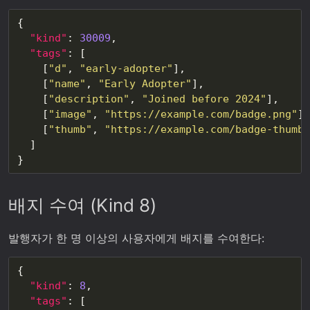
"kind"
: 
30009
"tags"
    [
"d"
, 
"early-adopter"
    [
"name"
, 
"Early Adopter"
    [
"description"
, 
"Joined before 2024"
    [
"image"
, 
"https://example.com/badge.png"
    [
"thumb"
, 
"https://example.com/badge-thumb.
배지 수여 (Kind 8)
발행자가 한 명 이상의 사용자에게 배지를 수여한다:
"kind"
: 
8
"tags"