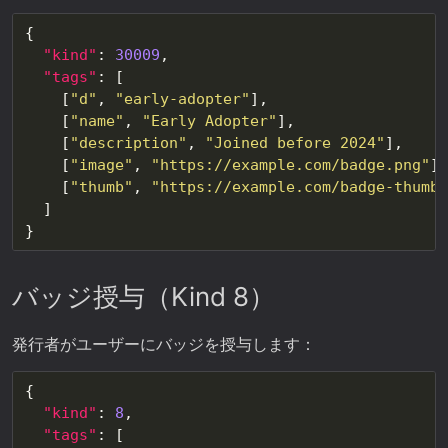
"kind"
: 
30009
"tags"
    [
"d"
, 
"early-adopter"
    [
"name"
, 
"Early Adopter"
    [
"description"
, 
"Joined before 2024"
    [
"image"
, 
"https://example.com/badge.png"
    [
"thumb"
, 
"https://example.com/badge-thumb.
バッジ授与（Kind 8）
発行者がユーザーにバッジを授与します：
"kind"
: 
8
"tags"