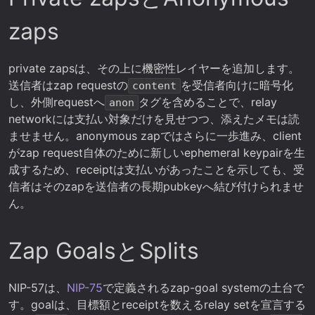
zaps
private zapsは、その上に機密性レイヤーを追加します。
送信者はzap requestの
を受信者向けに暗号化
content
し、外側requestへ
タグを含めることで、relay
anon
networkには支払い対象だけを見せつつ、添えたメモは読
ませません。anonymous zapではさらに一歩進み、client
がzap request自体のために新しいephemeral keypairを生
成するため、receiptは支払いがあったことを示しても、受
信者はそのzapを送信者の長期pubkeyへ結び付けられませ
ん。
Zap GoalsとSplits
NIP-57は、
NIP-75
で定義されるzap-goal systemの土台で
す。goalは、目標額とreceiptを数えるrelay setを宣言する