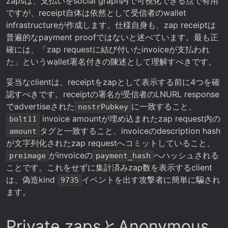
zapsは、支払いをsocial graph内で可視化できる点で有用
ですが、receipt自体は依然として受信者のwallet
infrastructureが作成します。仕様自身も、zap receiptは
普遍的なpayment proofではないと述べています。最も正
確には、「zap requestに結び付いたinvoiceが支払われ
た」というwallet署名付きの陳述として理解すべきです。
妥当なclientは、receiptをzapとして表示する前に4つを確
認すべきです。receiptの署名が受信者のLNURL response
でadvertiseされた
に一致すること、
nostrPubkey
invoice amountが埋め込まれたzap request内の
bolt11
タグと一致すること、invoiceのdescription hash
amount
が文字列化されたzap requestへコミットしていること、
がinvoiceの
へハッシュされる
preimage
payment_hash
ことです。これをせずに集計済みzap数を表示するclient
は、偽造kind
イベントを出す攻撃者に簡単に騙され
9735
ます。
Private zapsとAnonymous