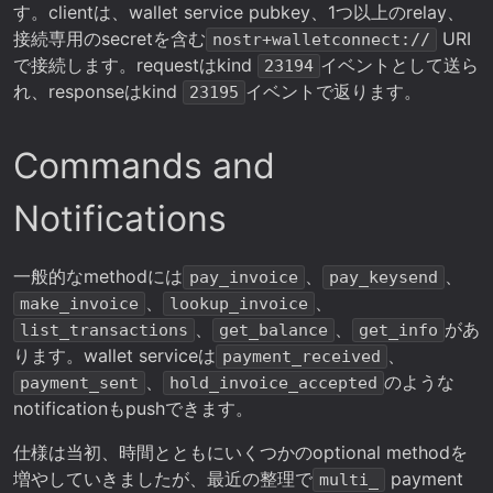
す。clientは、wallet service pubkey、1つ以上のrelay、
接続専用のsecretを含む
URI
nostr+walletconnect://
で接続します。requestはkind
イベントとして送ら
23194
れ、responseはkind
イベントで返ります。
23195
Commands and
Notifications
一般的なmethodには
、
、
pay_invoice
pay_keysend
、
、
make_invoice
lookup_invoice
、
、
があ
list_transactions
get_balance
get_info
ります。wallet serviceは
、
payment_received
、
のような
payment_sent
hold_invoice_accepted
notificationもpushできます。
仕様は当初、時間とともにいくつかのoptional methodを
増やしていきましたが、最近の整理で
payment
multi_