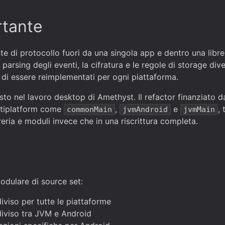
rtante
e di protocollo fuori da una singola app e dentro una librer
l parsing degli eventi, la cifratura e le regole di storage div
e di essere reimplementati per ogni piattaforma.
visto nel lavoro desktop di Amethyst. Il refactor finanziato 
ultiplatform come
,
e
,
commonMain
jvmAndroid
jvmMain
eria e moduli invece che in una riscrittura completa.
modulare di source set:
iviso per tutte le piattaforme
diviso tra JVM e Android