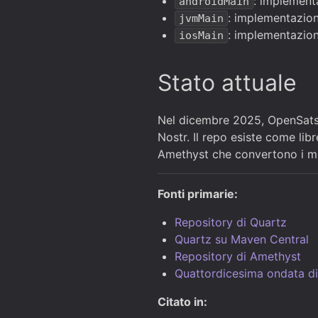
: implement
androidMain
: implementazio
jvmMain
: implementazion
iosMain
Stato attuale
Nel dicembre 2025, OpenSats 
Nostr. Il repo esiste come lib
Amethyst che convertono i modu
Fonti primarie:
Repository di Quartz
Quartz su Maven Central
Repository di Amethyst
Quattordicesima ondata di
Citato in: