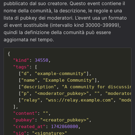
pubblicato dal suo creatore. Questo event contiene il
nome della comunità, la descrizione, le regole e una
lista di pubkey dei moderatori. L’event usa un formato
di event sostituibile (intervallo kind 30000-39999),
quindi la definizione della comunità può essere
aggiornata nel tempo.
"kind"
: 
34550
"tags"
    [
"d"
, 
"example-community"
    [
"name"
, 
"Example Community"
    [
"description"
, 
"A community for discussing
    [
"p"
, 
"<moderator_pubkey>"
, 
""
, 
"moderator"
    [
"relay"
, 
"wss://relay.example.com"
, 
"moder
"content"
: 
""
"pubkey"
: 
"<creator_pubkey>"
"created_at"
: 
1742860800
"sig"
: 
"<signature>"