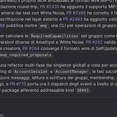
 allineato il proprio MDK embedded ai formati wire MIP-01
lidazione round-trip,
PR #2435
ha aggiunto il supporto MIP
i emersi dai test con White Noise,
PR #2466
ha corretto il
ecrittazione nel layer esterno e
PR #2493
ha aggiunto valid
488
pubblica inoltre
, una CLI per operazioni di grupp
amy
er calcolare le
del gruppo come L
RequiredCapabilities
a versioni diverse di Amethyst e White Noise.
PR #262
valida 
el creatore,
PR #264
converge il formato wire di SelfUpdat
.
oup_required_proposals
na refactor multi-fase dai singleton globali a viste per-ac
ding di
e
, le fasi suc
AccountSession
AccountManager
azioni messaggi, lettura e scrittura dei gruppi, membership, 
pi, e
PR #770
porta ora il dispatch degli eventi a livello di 
y package all’evento addressable kind
.
30443
ry