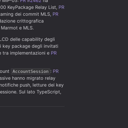
 e MIP-05:
PR #2462
ha
-00 KeyPackage Relay List,
PR
 framing dei commit MLS,
PR
azione crittografica
o Marmot e MLS.
CD delle capability degli
i key package degli invitati
e tra implementazioni e
PR
count
:
PR
AccountSession
cessive hanno migrato relay
notifiche push, letture dei key
sessione. Sul lato TypeScript,