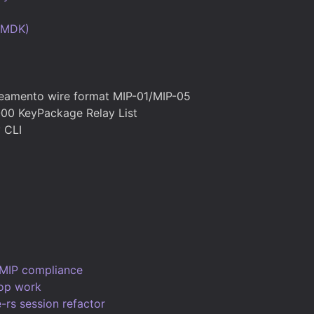
(MDK)
neamento wire format MIP-01/MIP-05
00 KeyPackage Relay List
 CLI
 MIP compliance
rop work
-rs session refactor