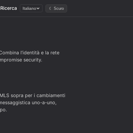
Ricerca
Italiano
☾ Scuro
mbina l’identità e la rete
ompromise security.
ca MLS sopra per i cambiamenti
 messaggistica uno-a-uno,
po.