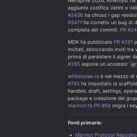
Nell’aprile 2026, Amethyst ha
aggiunto codifica VarInt e va
#2436
ha chiuso i gap residu
#2471
ha corretto un bug di d
completa dei commit.
PR #2
MDK ha pubblicato
PR #261
p
invitati, sbloccando inviti tr
prima di persistere il signer d
#265
espone un accessor
gr
whitenoise-rs
è nel mezzo di u
#743
ha impostato la scaffol
handles, draft, settings, oper
package e creazione dei grup
marmot-ts PR #68
migra i ke
Fonti primarie:
Marmot Protocol Reposito